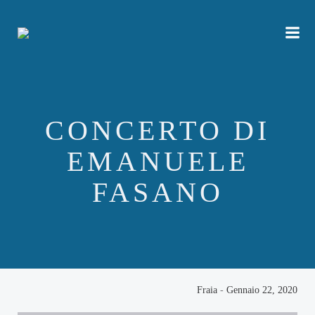
Vai
al
contenuto
CONCERTO DI
EMANUELE
FASANO
Fraia
-
Gennaio 22, 2020