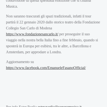
condivisione di quella splendida emozione che si chiama
Musica.
Non saranno trascurati gli spazi tradizionali, infatti il tour
partirà il 22 gennaio 2020 dallo storico teatro della Fondazione
Collegio San Carlo di Modena
https://www.fondazionesancarlo.it/
per proseguire il suo
viaggio nella nostra bella Italia fino a fine febbraio, quando si
sposterà in Europa per esibirsi, tra le altre, a Barcellona e
Amsterdam, per approdare a Londra.
Aggiornamento su
https://www.facebook.com/EmanueleFasanoOfficial/
Per info Ester Paglia
ester.paglia@sonoramusica.it