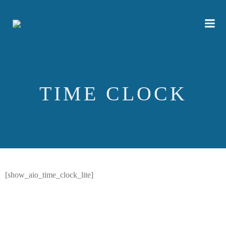
Vai
al
contenuto
TIME CLOCK
[show_aio_time_clock_lite]