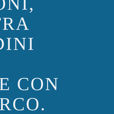
ONI,
TRA
INI
E CON
ARCO.