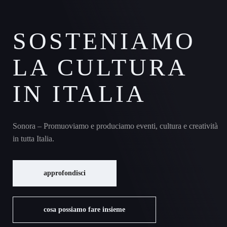
SOSTENIAMO
LA CULTURA
IN ITALIA
Sonora – Promuoviamo e produciamo eventi, cultura e creatività
in tutta Italia.
approfondisci
cosa possiamo fare insieme